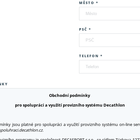
MĚSTO *
PSČ *
TELEFON *
NKY
Obchodní podmínky
pro spolupráci a využití provizního systému Decathlon
ínky jsou platné pro spolupráci a využití provizního systému on-line se
spoluhraci.decathlon.cz
.
vizního programu je společnost DECASPORT s.r.o., se sídlem Türkova 1272