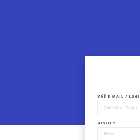
VÁŠ E-MAIL / LOGI
HESLO *