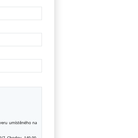
rveru umístěného na
/7, Chodov, 149 00,