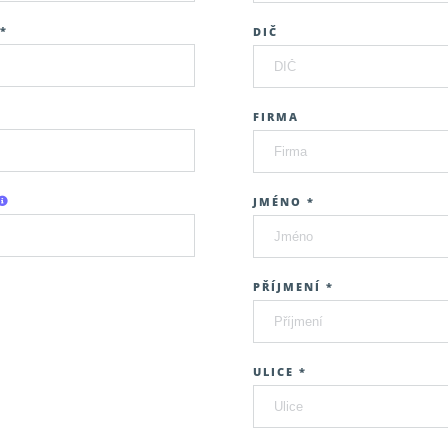
*
DIČ
FIRMA
JMÉNO *
PŘÍJMENÍ *
ULICE *