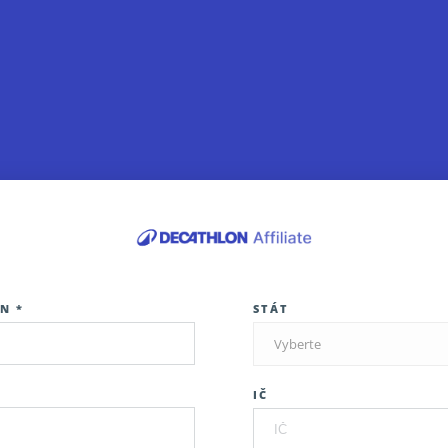
N *
STÁT
Vyberte
IČ